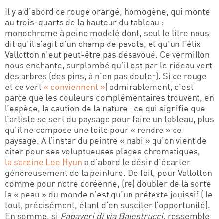
Il y a d’abord ce rouge orangé, homogène, qui monte
au trois-quarts de la hauteur du tableau :
monochrome à peine modelé dont, seul le titre nous
dit qu’il s’agit d’un champ de pavots, et qu’un Félix
Vallotton n’eut peut-être pas désavoué. Ce vermillon
nous enchante, surplombé qu’il est par le rideau vert
des arbres (des pins, à n’en pas douter). Si ce rouge
et ce vert
« conviennent »
) admirablement, c’est
parce que les couleurs complémentaires trouvent, en
l’espèce, la caution de la nature ; ce qui signifie que
l’artiste se sert du paysage pour faire un tableau, plus
qu’il ne compose une toile pour « rendre » ce
paysage. A l’instar du peintre « nabi » qu’on vient de
citer pour ses voluptueuses plages chromatiques,
la sereine Lee Hyun
a d’abord le désir d’écarter
généreusement de la peinture. De fait, pour Vallotton
comme pour notre coréenne, (re) doubler de la sorte
la « peau » du monde n’est qu’un prétexte jouissif ( le
tout, précisément, étant d’en susciter l’opportunité).
En somme, si
Papaveri di via Balestrucci
, ressemble