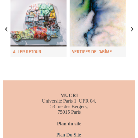
Préséances
E
ALLER RETOUR
VERTIGES DE L’ABÎME
L’E
MUCRI
Université Paris 1, UFR 04,
53 rue des Bergers,
75015 Paris
Le cubo-futurisme jazzy de Demuth
Plan du site
Plan Du Site