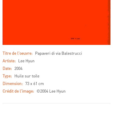
Titre de l'oeuvre:
Papaveri di via Balestrucci
Artiste:
Lee Hyun
Date:
2004
Type:
Huile sur toile
Dimension:
73 x 61 cm
Crédit de l'image:
©2004 Lee Hyun