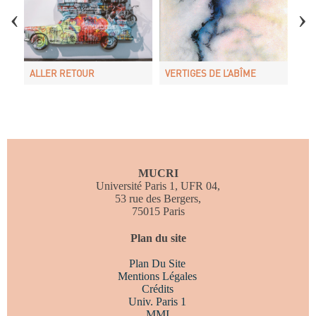
La porte
E
ALLER RETOUR
VERTIGES DE L’ABÎME
L’E
MUCRI
Université Paris 1, UFR 04,
53 rue des Bergers,
75015 Paris
Bonaparte visitant les pestiférés de Jaffa
Plan du site
Plan Du Site
Mentions Légales
Crédits
Univ. Paris 1
MMI