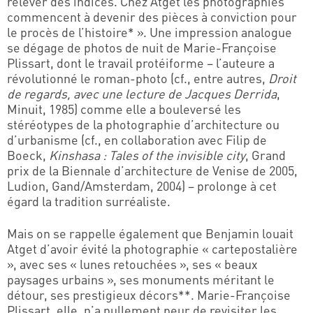
relever des indices. Chez Atget les photographies
commencent à devenir des pièces à conviction pour
le procès de l’histoire* ». Une impression analogue
se dégage de photos de nuit de Marie-Françoise
Plissart, dont le travail protéiforme – l’auteure a
révolutionné le roman-photo (cf., entre autres,
Droit
de regards, avec une lecture de Jacques Derrida
,
Minuit, 1985) comme elle a bouleversé les
stéréotypes de la photographie d’architecture ou
d’urbanisme (cf., en collaboration avec Filip de
Boeck,
Kinshasa : Tales of the invisible city
, Grand
prix de la Biennale d’architecture de Venise de 2005,
Ludion, Gand/Amsterdam, 2004) – prolonge à cet
égard la tradition surréaliste.
Mais on se rappelle également que Benjamin louait
Atget d’avoir évité la photographie « cartepostalière
», avec ses « lunes retouchées », ses « beaux
paysages urbains », ses monuments méritant le
détour, ses prestigieux décors**. Marie-Françoise
Plissart, elle, n’a nullement peur de revisiter les