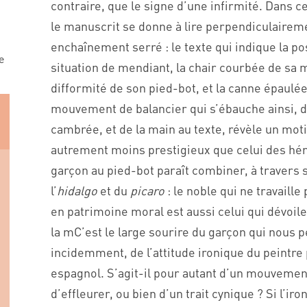
contraire, que le signe d’une infirmité. Dans c
le manuscrit se donne à lire perpendiculaire
enchaînement serré : le texte qui indique la po
e
situation de mendiant, la chair courbée de sa 
difformité de son pied-bot, et la canne épaulée
mouvement de balancier qui s’ébauche ainsi, d
cambrée, et de la main au texte, révèle un mot
autrement moins prestigieux que celui des hé
garçon au pied-bot paraît combiner, à travers 
l’
hidalgo
et du
picaro
: le noble qui ne travaill
en patrimoine moral est aussi celui qui dévoil
la mC’est le large sourire du garçon qui nous 
incidemment, de l’attitude ironique du peintre 
espagnol. S’agit-il pour autant d’un mouvemen
d’effleurer, ou bien d’un trait cynique ? Si l’ir