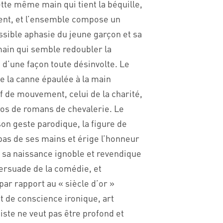
ette même main qui tient la béquille,
ment, et l’ensemble compose un
ssible aphasie du jeune garçon et sa
main qui semble redoubler la
 d’une façon toute désinvolte. Le
e la canne épaulée à la main
if de mouvement, celui de la charité,
ros de romans de chevalerie. Le
son geste parodique, la figure de
e pas de ses mains et érige l’honneur
e sa naissance ignoble et revendique
persuade de la comédie, et
par rapport au « siècle d’or »
t de conscience ironique, art
oniste ne veut pas être profond et