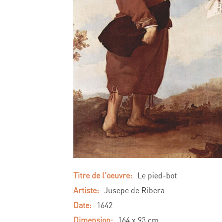
Titre de l'oeuvre:
Le pied-bot
Artiste:
Jusepe de Ribera
Date:
1642
Dimension:
164 x 93 cm