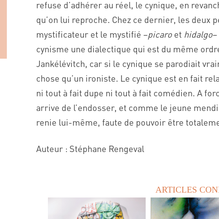
refuse d’adhérer au réel, le cynique, en rev
qu’on lui reproche. Chez ce dernier, les deux p
mystificateur et le mystifié –
picaro
et
hidalgo
–
cynisme une dialectique qui est du même ordre 
Jankélévitch, car si le cynique se parodiait vra
chose qu’un ironiste. Le cynique est en fait rela
ni tout à fait dupe ni tout à fait comédien. A for
arrive de l’endosser, et comme le jeune mendia
renie lui-même, faute de pouvoir être totalem
Auteur : Stéphane Rengeval
ARTICLES CO